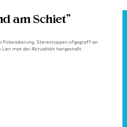
nd am Schiet”
i Polariséierung, Stereotyppen ofgegraff an
Lien mat der Aktualitéit hiergestallt.