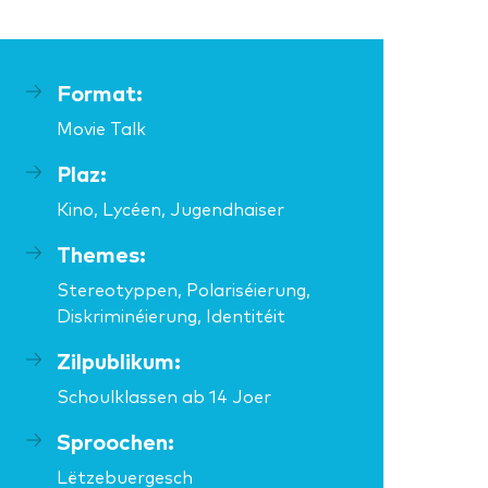
Format:
Movie Talk
Plaz:
Kino, Lycéen, Jugendhaiser
Themes:
Stereotyppen, Polariséierung,
Diskriminéierung, Identitéit
Zilpublikum:
Schoulklassen ab 14 Joer
Sproochen:
Lëtzebuergesch