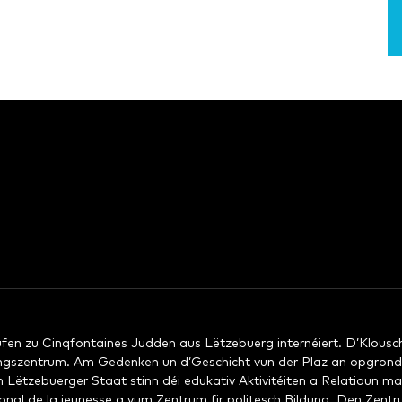
n zu Cinqfontaines Judden aus Lëtzebuerg internéiert. D’Klousch
ungszentrum. Am Gedenken un d’Geschicht vun der Plaz an opgrond
ëtzebuerger Staat stinn déi edukativ Aktivitéiten a Relatioun ma
onal de la jeunesse a vum Zentrum fir politesch Bildung. Den Zent