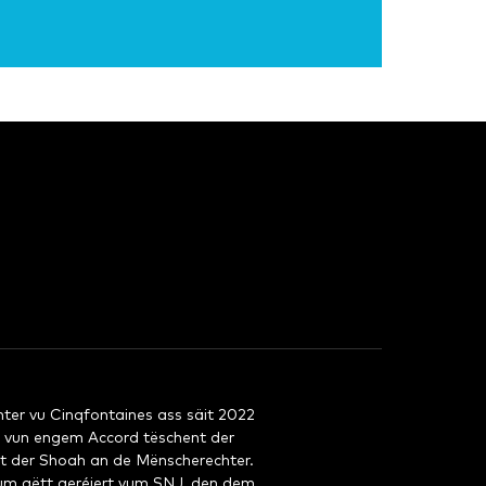
ter vu Cinqfontaines ass säit 2022
 vun engem Accord tëschent der
t der Shoah an de Mënscherechter.
rum gëtt geréiert vum SNJ, den dem