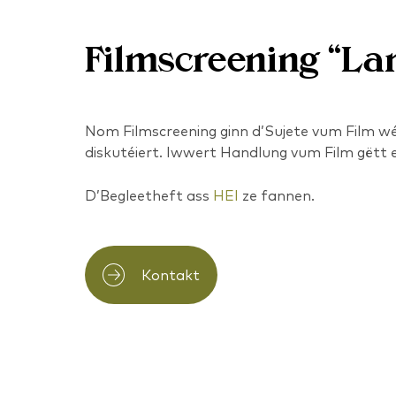
Filmscreening “La
Nom Filmscreening ginn d’Sujete vum Film wé
diskutéiert. Iwwert Handlung vum Film gëtt e 
D’Begleetheft ass
HEI
ze fannen.
Kontakt