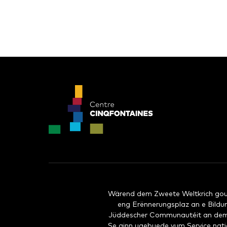
Wärend dem Zweete Weltkrich goufe
eng Erënnerungsplaz an e Bild
Jüddescher Communautéit an dem L
Se ginn ugebuede vum Service nati