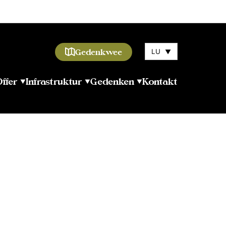
Gedenkwee
LU
▼
ffer
Infrastruktur
Gedenken
Kontakt